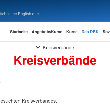
tch to the English one
Startseite
Angebote/Kurse
Kurse
Das DRK
Soz
Kreisverbände
Kreisverbände
e
gesuchten Kreisverbandes.