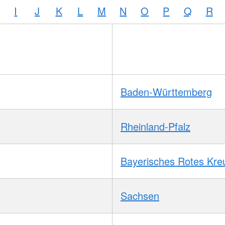
I
J
K
L
M
N
O
P
Q
R
Baden-Württemberg
Rheinland-Pfalz
Bayerisches Rotes Kre
Sachsen