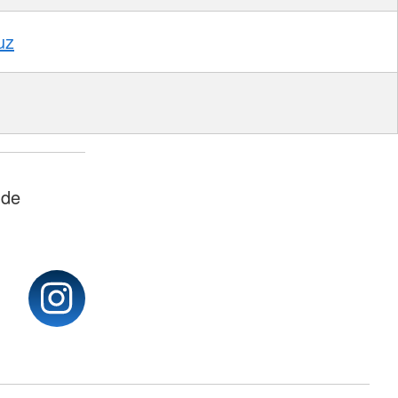
uz
nde