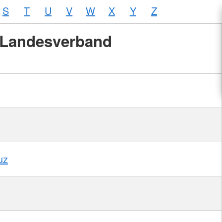
S
T
U
V
W
X
Y
Z
Landesverband
uz