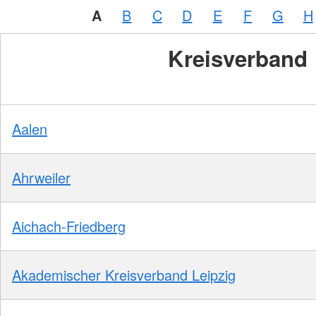
A
B
C
D
E
F
G
H
Kreisverband
Aalen
Ahrweiler
Aichach-Friedberg
Akademischer Kreisverband Leipzig