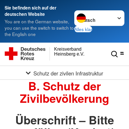
Sie befinden sich auf der
Sprache wechseln zu
deutschen Website
You are on the German website,
you can use the switch to switch to
Alles klar
the English one
Kreisverband
Heinsberg e.V.
Schutz der zivilen Infrastruktur
B. Schutz der
Zivilbevölkerung
Überschrift – Bitte