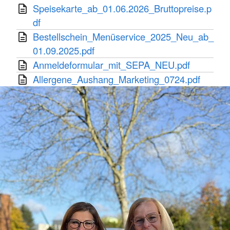
Speisekarte_ab_01.06.2026_Bruttopreise.p
df
Bestellschein_Menüservice_2025_Neu_ab_
01.09.2025.pdf
Anmeldeformular_mit_SEPA_NEU.pdf
Allergene_Aushang_Marketing_0724.pdf