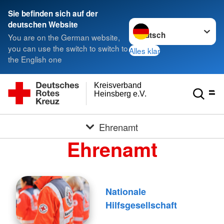
Sie befinden sich auf der
Sprache wechseln zu
deutschen Website
You are on the German website,
you can use the switch to switch to
Alles klar
the English one
Kreisverband
Heinsberg e.V.
Ehrenamt
Ehrenamt
Nationale
Hilfsgesellschaft