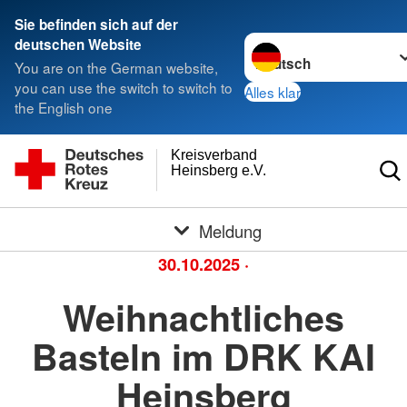
Sie befinden sich auf der
Sprache wechseln zu
deutschen Website
You are on the German website,
you can use the switch to switch to
Alles klar
the English one
Kreisverband
Heinsberg e.V.
Meldung
30.10.2025
·
Weihnachtliches
Basteln im DRK KAI
Heinsberg