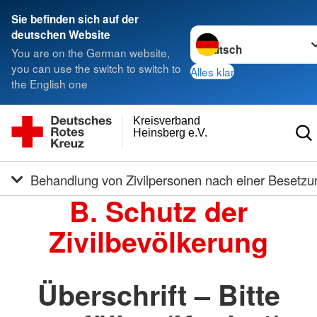
Sie befinden sich auf der
Sprache wechseln zu
deutschen Website
You are on the German website,
you can use the switch to switch to
Alles klar
the English one
Kreisverband
Heinsberg e.V.
Behandlung von Zivilpersonen nach einer Besetzu
B. Schutz der
Zivilbevölkerung
Überschrift – Bitte