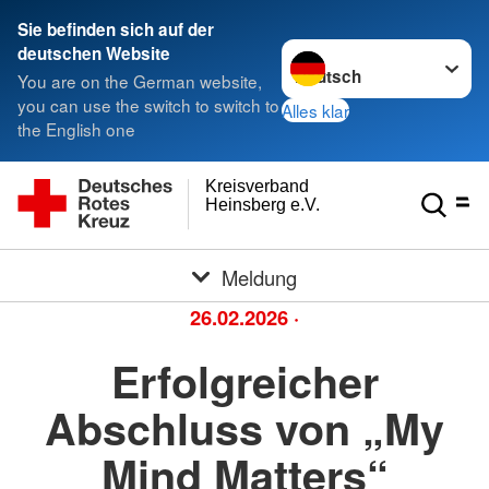
Sie befinden sich auf der
Sprache wechseln zu
deutschen Website
You are on the German website,
you can use the switch to switch to
Alles klar
the English one
Kreisverband
Heinsberg e.V.
Meldung
26.02.2026
·
Erfolgreicher
Abschluss von „My
Mind Matters“