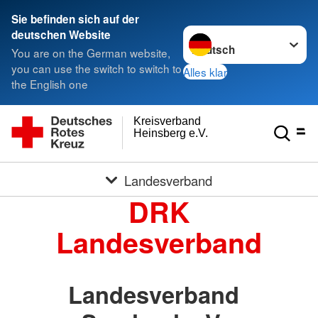
Sie befinden sich auf der
Sprache wechseln zu
deutschen Website
You are on the German website,
you can use the switch to switch to
Alles klar
the English one
Kreisverband
Heinsberg e.V.
Landesverband
DRK
Landesverband
Landesverband