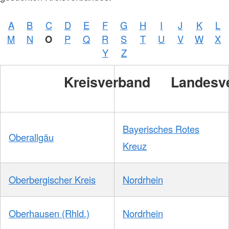
A
B
C
D
E
F
G
H
I
J
K
L
M
N
O
P
Q
R
S
T
U
V
W
X
Y
Z
Kreisverband
Landesv
Bayerisches Rotes
Oberallgäu
Kreuz
Oberbergischer Kreis
Nordrhein
Oberhausen (Rhld.)
Nordrhein