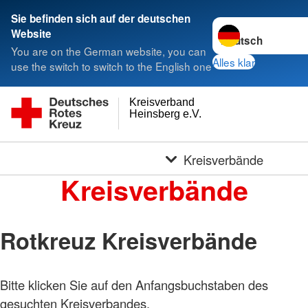
Sie befinden sich auf der deutschen
Sprache wechseln 
Website
You are on the German website, you can
Alles klar
use the switch to switch to the English one
Kreisverband
Heinsberg e.V.
Kreisverbände
Kreisverbände
Rotkreuz Kreisverbände
Bitte klicken Sie auf den Anfangsbuchstaben des
gesuchten Kreisverbandes.