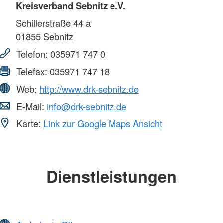
Kreisverband Sebnitz e.V.
Schillerstraße 44 a
01855
Sebnitz
Telefon:
035971 747 0
Telefax:
035971 747 18
Web:
http://www.drk-sebnitz.de
E-Mail:
info@drk-sebnitz.de
Karte:
Link zur Google Maps Ansicht
Dienstleistungen