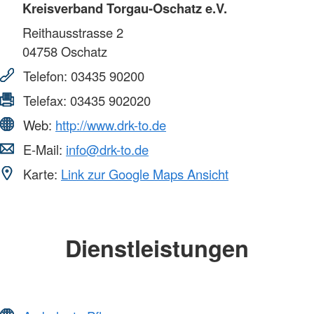
Kreisverband Torgau-Oschatz e.V.
Reithausstrasse 2
04758
Oschatz
Telefon:
03435 90200
Telefax:
03435 902020
Web:
http://www.drk-to.de
E-Mail:
info@drk-to.de
Karte:
Link zur Google Maps Ansicht
Dienstleistungen