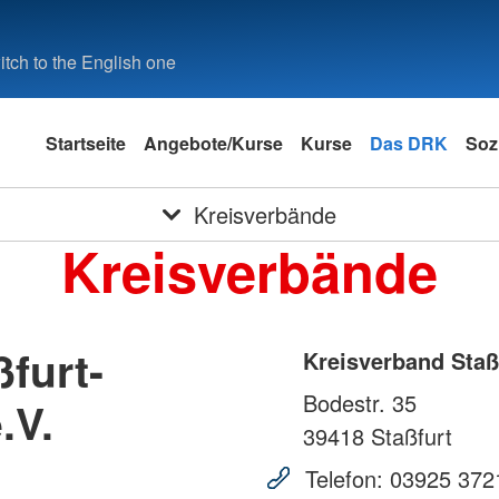
tch to the English one
Startseite
Angebote/Kurse
Kurse
Das DRK
Soz
Kreisverbände
Kreisverbände
furt-
Kreisverband Staß
Bodestr. 35
.V.
39418
Staßfurt
Telefon:
03925 372