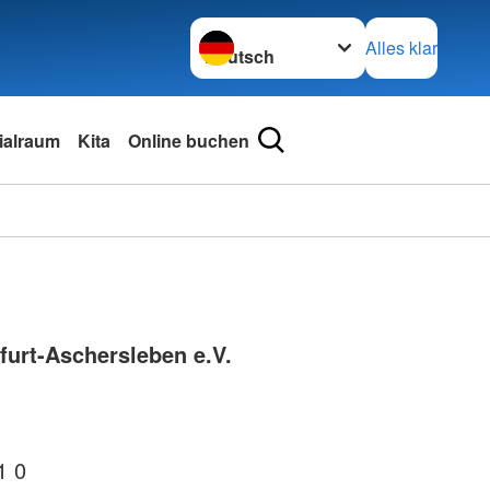
Sprache wechseln zu
Alles klar
ialraum
Kita
Online buchen
furt-Aschersleben e.V.
1 0