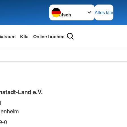
Sprache wechseln zu
Alles klar
ialraum
Kita
Online buchen
stadt-Land e.V.
1
genheim
9-0