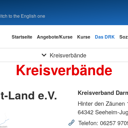
tch to the English one
Startseite
Angebote/Kurse
Kurse
Das DRK
Soz
Kreisverbände
Kreisverbände
-Land e.V.
Kreisverband Darm
Hinter den Zäunen 
64342
Seeheim-Ju
Telefon:
06257 970