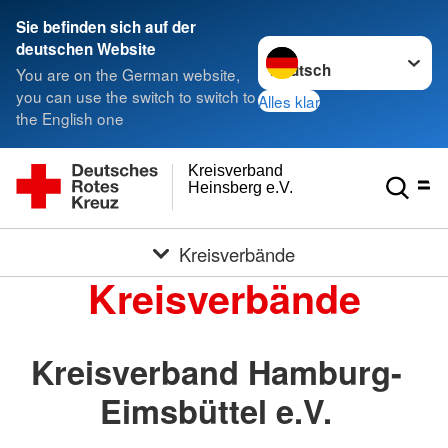
Sie befinden sich auf der
Sprache wechseln zu
deutschen Website
You are on the German website,
you can use the switch to switch to
Alles klar
the English one
Kreisverband
Heinsberg e.V.
Kreisverbände
Kreisverbände
Kreisverband Hamburg-
Eimsbüttel e.V.