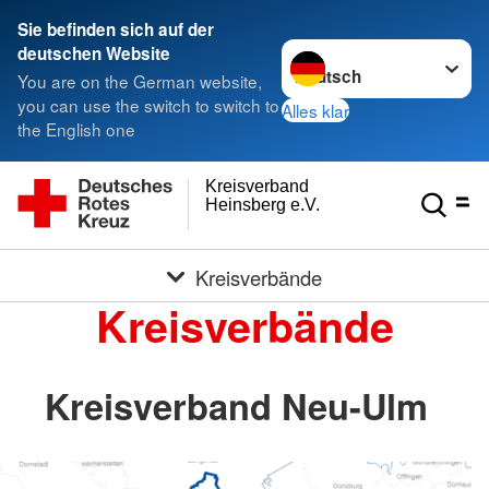
Sie befinden sich auf der
Sprache wechseln zu
deutschen Website
You are on the German website,
you can use the switch to switch to
Alles klar
the English one
Kreisverband
Heinsberg e.V.
Kreisverbände
Kreisverbände
Kreisverband Neu-Ulm