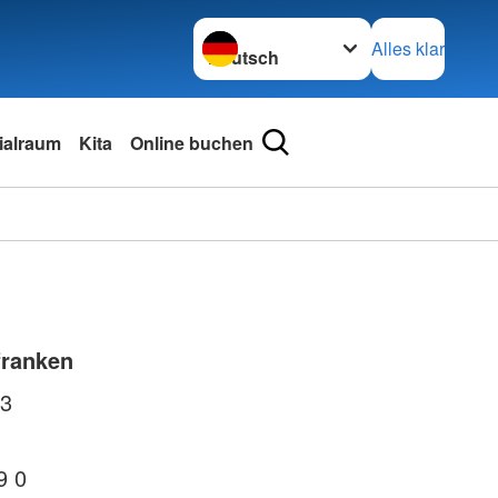
Sprache wechseln zu
Alles klar
ialraum
Kita
Online buchen
franken
33
9 0