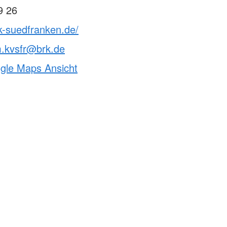
9 26
k-suedfranken.de/
m.kvsfr@brk.de
ogle Maps Ansicht