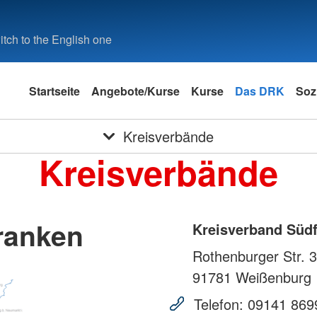
tch to the English one
Startseite
Angebote/Kurse
Kurse
Das DRK
Soz
Kreisverbände
Kreisverbände
ranken
Kreisverband Süd
Rothenburger Str. 
91781
Weißenburg
Telefon:
09141 869