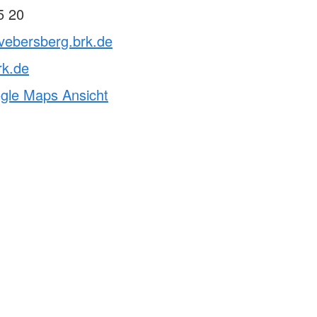
5 20
vebersberg.brk.de
rk.de
ogle Maps Ansicht