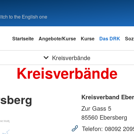
tch to the English one
Startseite
Angebote/Kurse
Kurse
Das DRK
Soz
Kreisverbände
Kreisverbände
rsberg
Kreisverband Ebe
Zur Gass 5
85560
Ebersberg
Telefon:
08092 209