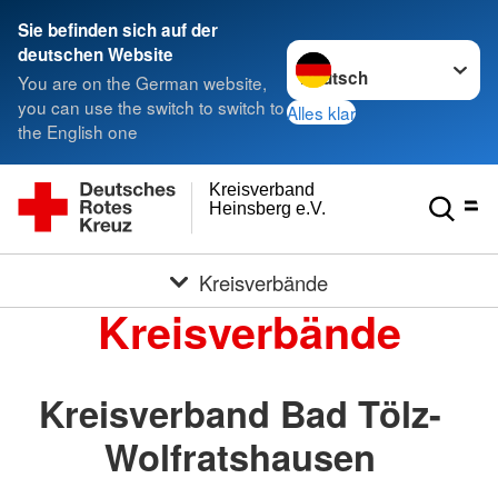
Sie befinden sich auf der
Sprache wechseln zu
deutschen Website
You are on the German website,
you can use the switch to switch to
Alles klar
the English one
Kreisverband
Heinsberg e.V.
Kreisverbände
Kreisverbände
Kreisverband Bad Tölz-
Wolfratshausen