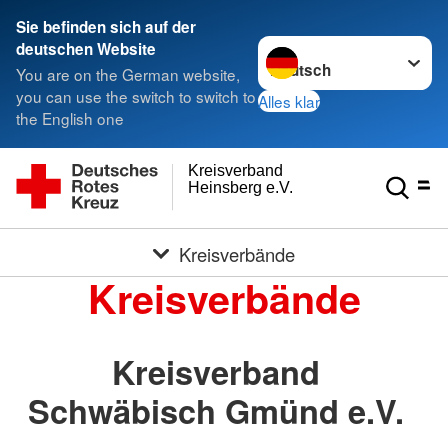
Sie befinden sich auf der
Sprache wechseln zu
deutschen Website
You are on the German website,
you can use the switch to switch to
Alles klar
the English one
Kreisverband
Heinsberg e.V.
Kreisverbände
Kreisverbände
Kreisverband
Schwäbisch Gmünd e.V.