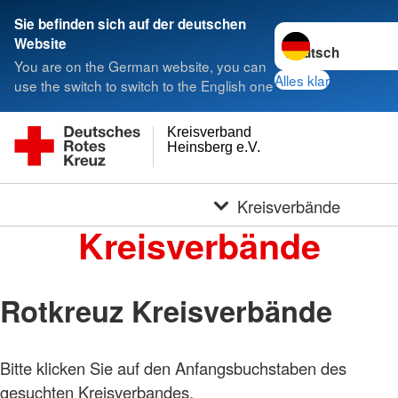
Sie befinden sich auf der deutschen
Sprache wechseln 
Website
You are on the German website, you can
Alles klar
use the switch to switch to the English one
Kreisverband
Heinsberg e.V.
Kreisverbände
Kreisverbände
Rotkreuz Kreisverbände
Bitte klicken Sie auf den Anfangsbuchstaben des
gesuchten Kreisverbandes.