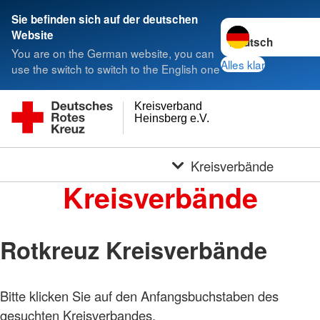
Sie befinden sich auf der deutschen
Sprache wechseln 
Website
You are on the German website, you can
Alles klar
use the switch to switch to the English one
Kreisverband
Heinsberg e.V.
Kreisverbände
Kreisverbände
Rotkreuz Kreisverbände
Bitte klicken Sie auf den Anfangsbuchstaben des
gesuchten Kreisverbandes.