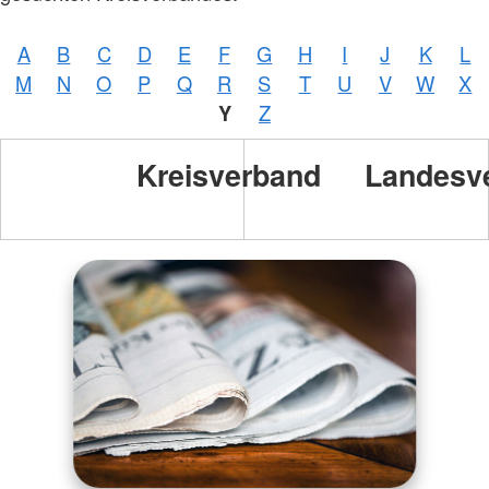
A
B
C
D
E
F
G
H
I
J
K
L
M
N
O
P
Q
R
S
T
U
V
W
X
Y
Z
Kreisverband
Landesv