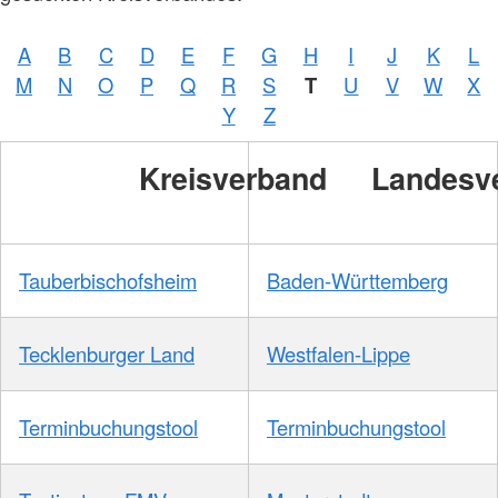
A
B
C
D
E
F
G
H
I
J
K
L
M
N
O
P
Q
R
S
T
U
V
W
X
Y
Z
Kreisverband
Landesv
Tauberbischofsheim
Baden-Württemberg
Tecklenburger Land
Westfalen-Lippe
Terminbuchungstool
Terminbuchungstool