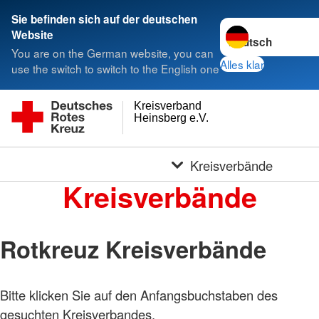
Sie befinden sich auf der deutschen
Sprache wechseln 
Website
You are on the German website, you can
Alles klar
use the switch to switch to the English one
Kreisverband
Heinsberg e.V.
Kreisverbände
Kreisverbände
Rotkreuz Kreisverbände
Bitte klicken Sie auf den Anfangsbuchstaben des
gesuchten Kreisverbandes.