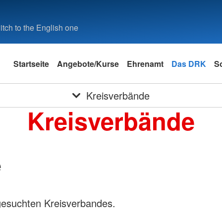
tch to the English one
Startseite
Angebote/Kurse
Ehrenamt
Das DRK
S
Kreisverbände
Kreisverbände
e
gesuchten Kreisverbandes.