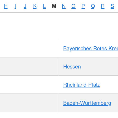
H
I
J
K
L
M
N
O
P
Q
R
S
Bayerisches Rotes Kre
Hessen
Rheinland-Pfalz
Baden-Württemberg