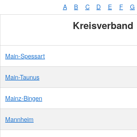
A
B
C
D
E
F
G
Kreisverband
Main-Spessart
Main-Taunus
Mainz-Bingen
Mannheim