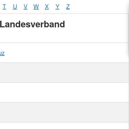
T
U
V
W
X
Y
Z
Landesverband
uz