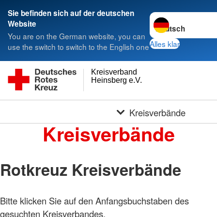
Sie befinden sich auf der deutschen
Sprache wechseln 
Website
You are on the German website, you can
Alles klar
use the switch to switch to the English one
Kreisverband
Heinsberg e.V.
Kreisverbände
Kreisverbände
Rotkreuz Kreisverbände
Bitte klicken Sie auf den Anfangsbuchstaben des
gesuchten Kreisverbandes.