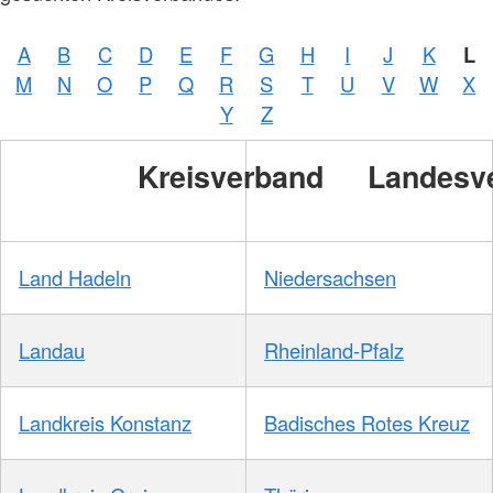
A
B
C
D
E
F
G
H
I
J
K
L
M
N
O
P
Q
R
S
T
U
V
W
X
Y
Z
Kreisverband
Landesv
Land Hadeln
Niedersachsen
Landau
Rheinland-Pfalz
Landkreis Konstanz
Badisches Rotes Kreuz