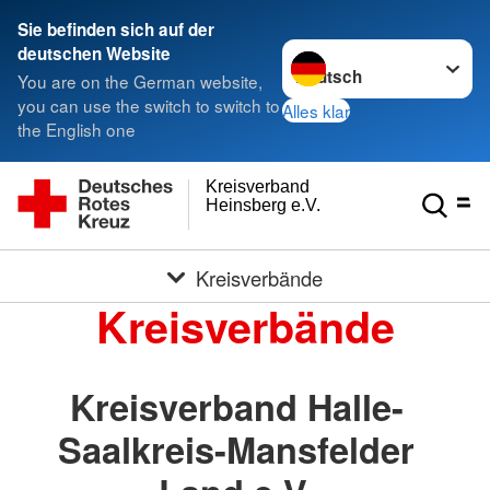
Sie befinden sich auf der
Sprache wechseln zu
deutschen Website
You are on the German website,
you can use the switch to switch to
Alles klar
the English one
Kreisverband
Heinsberg e.V.
Kreisverbände
Kreisverbände
Kreisverband Halle-
Saalkreis-Mansfelder