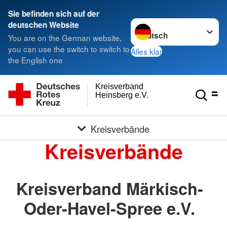
Sie befinden sich auf der
Sprache wechseln zu
deutschen Website
You are on the German website,
you can use the switch to switch to
Alles klar
the English one
Kreisverband
Heinsberg e.V.
Kreisverbände
Kreisverbände
Kreisverband Märkisch-
Oder-Havel-Spree e.V.