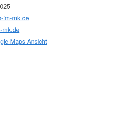
025
rk-im-mk.de
m-mk.de
ogle Maps Ansicht