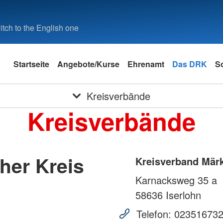
tch to the English one
Startseite
Angebote/Kurse
Ehrenamt
Das DRK
S
Kreisverbände
Kreisverbände
her Kreis
Kreisverband Märk
Karnacksweg 35 a
58636
Iserlohn
Telefon:
02351673