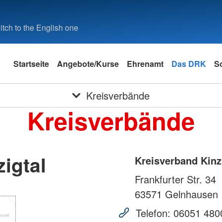
tch to the English one
Startseite
Angebote/Kurse
Ehrenamt
Das DRK
S
Kreisverbände
Kreisverbände
igtal
Kreisverband Kinz
Frankfurter Str. 34
63571
Gelnhausen
Telefon:
06051 480