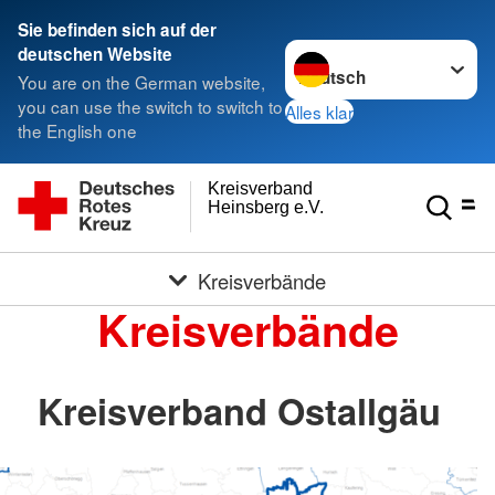
Sie befinden sich auf der
Sprache wechseln zu
deutschen Website
You are on the German website,
you can use the switch to switch to
Alles klar
the English one
Kreisverband
Heinsberg e.V.
Kreisverbände
Kreisverbände
Kreisverband Ostallgäu