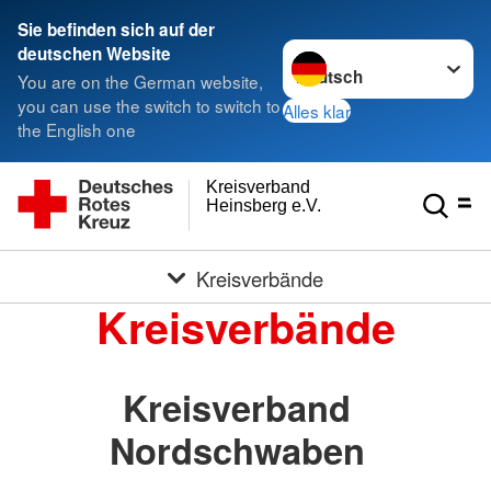
Sie befinden sich auf der
Sprache wechseln zu
deutschen Website
You are on the German website,
you can use the switch to switch to
Alles klar
the English one
Kreisverband
Heinsberg e.V.
Kreisverbände
Kreisverbände
Kreisverband
Nordschwaben