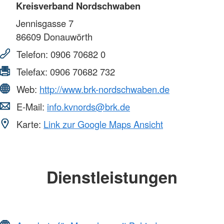
Kreisverband Nordschwaben
Jennisgasse 7
86609
Donauwörth
Telefon:
0906 70682 0
Telefax:
0906 70682 732
Web:
http://www.brk-nordschwaben.de
E-Mail:
info.kvnords@brk.de
Karte:
Link zur Google Maps Ansicht
Dienstleistungen