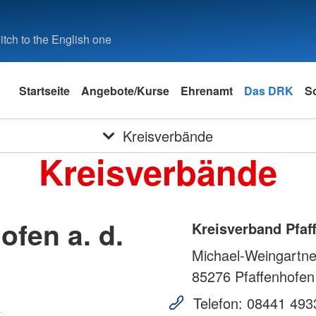
tch to the English one
Startseite
Angebote/Kurse
Ehrenamt
Das DRK
S
Kreisverbände
Kreisverbände
ofen a. d.
Kreisverband Pfaff
Michael-Weingartner
85276
Pfaffenhofen
Telefon:
08441 493