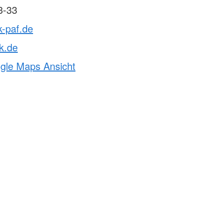
3-33
k-paf.de
k.de
ogle Maps Ansicht