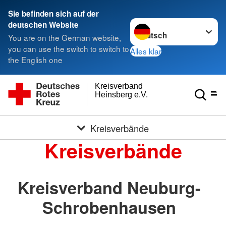
Sie befinden sich auf der
Sprache wechseln zu
deutschen Website
You are on the German website,
you can use the switch to switch to
Alles klar
the English one
Kreisverband
Heinsberg e.V.
Kreisverbände
Kreisverbände
Kreisverband Neuburg-
Schrobenhausen