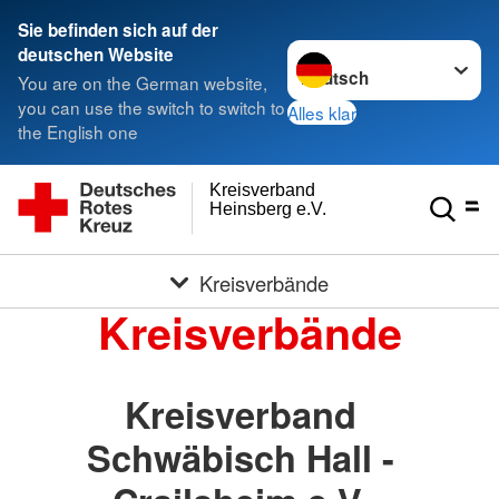
Sie befinden sich auf der
Sprache wechseln zu
deutschen Website
You are on the German website,
you can use the switch to switch to
Alles klar
the English one
Kreisverband
Heinsberg e.V.
Kreisverbände
Kreisverbände
Kreisverband
Schwäbisch Hall -