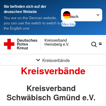
Sie befinden sich auf der
Sprache wechseln zu
deutschen Website
You are on the German website,
you can use the switch to switch to
Alles klar
the English one
Kreisverband
Heinsberg e.V.
Kreisverbände
Kreisverbände
Kreisverband
Schwäbisch Gmünd e.V.