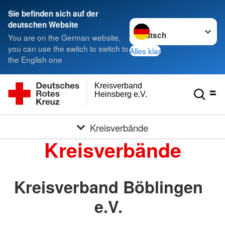
Sie befinden sich auf der
Sprache wechseln zu
deutschen Website
You are on the German website,
you can use the switch to switch to
Alles klar
the English one
Kreisverband
Heinsberg e.V.
Kreisverbände
Kreisverbände
Kreisverband Böblingen
e.V.